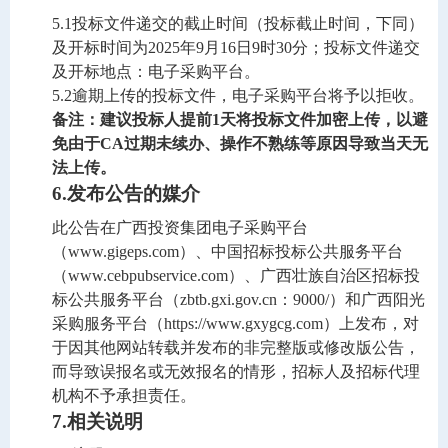
5.1
投标文件递交的截止时间（投标截止时间，下同）
及开标时间
为
2025
年
9
月
16
日
9
时
30
分
；
投标文件
递交
及开标
地点：电子采购平台。
5.2
逾期上传的投标文件，电子采购平台将予以拒收。
备注：建议投标人提前
1
天将投标文件加密上传，以避
免由于
CA
过期未续办、操作不熟练等原因导致当天无
法上传。
6.
发布公告的媒介
此公告在广西投资集团电子采购平台
（
www.gigeps.com
）、中国招标投标公共服务平台
（
www.cebpubservice.com
）、广西壮族自治区招标投
标公共服务平台（
zbtb.gxi.gov.cn
：
9000/
）和广西阳光
采购服务平台（
https://www.gxygcg.com
）上发布，对
于因其他网站转载并发布的非完整版或修改版公告，
而导致误报名或无效报名的情形，招标人及招标代理
机构不予承担责任。
7.
相关说明