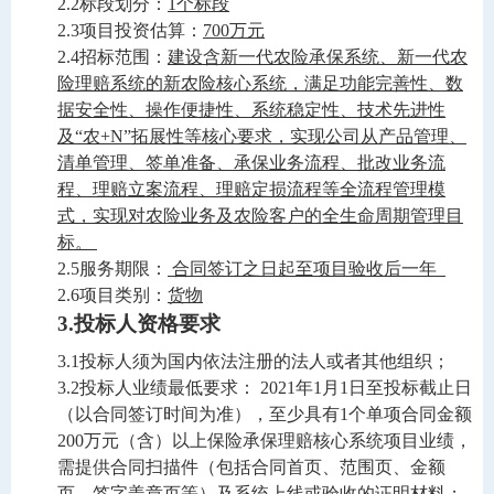
2.2标段划分：
1个标段
2.3项目投资估算：
700万元
2.4招标范围：
建设含新一代农险承保系统、新一代农
险理赔系统的新农险核心系统，满足功能完善性、数
据安全性、操作便捷性、系统稳定性、技术先进性
及
“农+N”拓展性等核心要求，实现公司从产品管理、
清单管理、签单准备、承保业务流程、批改业务流
程、理赔立案流程、理赔定损流程等全流程管理模
式，实现对农险业务及农险客户的全生命周期管理目
标。 
2.5服务期限：
合同签订之日起至项目验收后一年
2.6
项目类别：
货物
3.
投标人资格要求
3.1
投标人须为国内依法注册的法人或者其他组织
；
3.
2
投标人业绩最低要求：
2021
年
1
月
1
日至
投标
截止
日
（以合同签订时间为准），至少具有
1
个单项合同金额
200
万元（含）以上保险
承保理赔
核心系统项目
业绩
，
需提供合同扫描件（包括合同首页、范围页、金额
页、签字盖章页等）及系统上线
或
验收
的
证明材料；