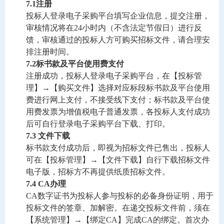
7.1
注册
投标人登录电子采购平台填写企业信息，提交注册，
审核情况将在
24
小时内（不含法定节假日）进行反
馈，审核通过的投标人方可购买招标文件，请合理安
排注册时间。
7.2
标书款
及平台使用费
支付
注册成功，投标人登录电子采购平台，在【投标管
理】
→【购买文件】选择对应标段标书款及平台使用
费进行网上支付，不接受线下支付；标书款及平台使
用费发票为增值税电子普通发票，各投标人支付成功
后可自行登录电子采购平台下载、打印。
7.3 
文件下载
标书款支付成功后，即视为招标文件已售出，投标人
可在【投标管理】
→【文件下载】自行下载招标文件
电子版，招标方不再提供纸质招标文件。
7.4 CA
办理
CA
数字证书为投标人参与投标的必备身份证明，用于
投标文件的签章、加解密。在递交投标文件前，须在
【系统管理】→【绑定
CA
】完成
CA
的绑定。首次办