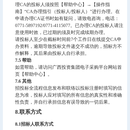
理
CA
的投标人须按照【帮助中心】→【操作指
南】“
CA
办理指引（投标人
/
投标人）”进行办理。在
申请办理
CA
证书时如有疑问，请致电咨询，电话：
0771-5897192/0771-4115077
。已办理
CA
的投标人请注
意使用时效，已过期的须及时完成续期办理。
请投标人至少在截标时间前
7
个工作日在线提交
CA
申
办资料，逾期导致投标文件递交不成功的，招标方不
作解释，其后果由投标人自行承担。
7.5 
帮助
如需帮助，请访问广西投资集团电子采购平台网站首
页【帮助中心】。
7.6 
其他
招投标全流程信息发布和联络以投标注册时填写的信
息为准，投标人应对填写的所有信息的真实性和准确
性负责，并自行承担信息有误导致的一切后果。
8
.
联系方式
8
.1
招标人联系方式