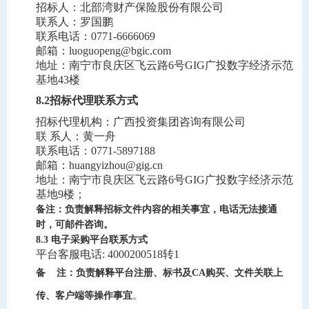
招标人：
北部湾财产保险股份有限公司
联系人：
罗国鹏
联系电话：
0771-6666069
邮箱：
luoguopeng@bgic.com
地址：
南宁市良庆区飞云路
6
号
GIG
广投数字经济示范
基地
43
楼
8
.2
招标代理联系方式
招标代理机构：广西投资集团咨询有限公司
联
系人：黄一舟
联系电话：
0771-5897188
邮箱：
huangyizhou@gig.cn
地址：南宁市良庆区飞云路
6
号
GIG
广投数字经济示范
基地
9
楼；
备注：负责解释招标文件内容的相关事宜，电话无法接通
时，可邮件咨询。
8.3 电子采购平台联系方式
平台客服电话
: 4000200518
转
1
备
注：负责解释平台注册、标书及
CA购买、文件关联上
传、客户端等操作事宜
。