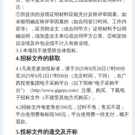
注：
①所提供的业绩证明材料应能充分反映评审因素。如
未能明确反映评审因素的（如合同签订时间、工作内
容等），应另附业主（或合同甲方）证明材料予以明
确说明，须加盖业主单位或合同甲方公章。
②框架协
议业绩及外包业绩不计入
有效业绩
。
3.3 
本项目不接受联合体投标。
4.
招标文件的获取
4.1
凡有意参加投标者，请于
2025
年
8
月
26
日
17
时
00
分
至
2025
年
9
月
2
日
17
时
00
分
（北京时间，下同），在广
西投资集团电子采购平台（以下简称
“电子采购平
台”）（
http://www.gigeps.com
）注册、购买、下载电
子招标文件（不接受其他方式购买）。
4.2
招标文件每套售价
500
元，过时不售，售后不退；
平台使用费每标段
500
元，平台使用费一经支付，概不
退款。
5.
投标文件的递交
及开标