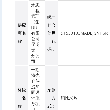
永忠
工程
管理
统一
（集
供应
社会
团）
商名
有限
信用
91530103MADEJGNH6R
公司
称：
代
昆明
码：
第一
分公
司
一期
渣壳
仓斗
提加
标段
采购
固设
名
计服
方
询比采购
务项
称：
式：
目