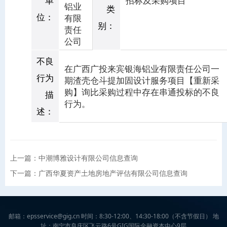
单
招标及采购项目
铝业
类
位：
有限
别：
责任
公司
不良
在广西广投来宾银海铝业有限责任公司一
行为
期渣壳仓斗提加固设计服务项目【重新采
购】询比采购过程中存在串通投标的不良
描
行为。
述：
上一篇：中潮博雅设计有限公司信息查询
下一篇：广西华夏资产土地房地产评估有限公司信息查询
邮箱：epsservice@gig.cn 时间：8:30-12:00、14:30-18:00（不含节假日） 地
址：南宁市良庆区飞云路6号GIG国际金融资本中心9层