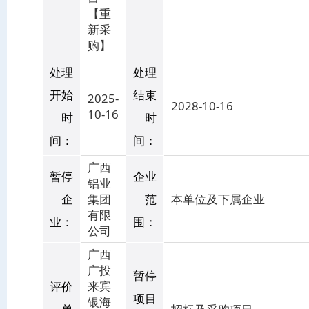
【重
新采
购】
处理
处理
开始
结束
2025-
2028-10-16
10-16
时
时
间：
间：
广西
暂停
企业
铝业
企
集团
范
本单位及下属企业
有限
业：
围：
公司
广西
广投
暂停
来宾
评价
项目
银海